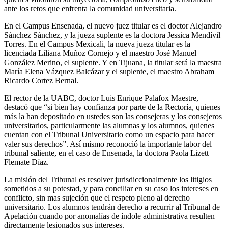
ante los retos que enfrenta la comunidad universitaria.
En el Campus Ensenada, el nuevo juez titular es el doctor Alejandro
Sánchez Sánchez, y la jueza suplente es la doctora Jessica Mendívil
Torres. En el Campus Mexicali, la nueva jueza titular es la
licenciada Liliana Muñoz Cornejo y el maestro José Manuel
González Merino, el suplente. Y en Tijuana, la titular será la maestra
María Elena Vázquez Balcázar y el suplente, el maestro Abraham
Ricardo Cortez Bernal.
El rector de la UABC, doctor Luis Enrique Palafox Maestre,
destacó que “si bien hay confianza por parte de la Rectoría, quienes
más la han depositado en ustedes son las consejeras y los consejeros
universitarios, particularmente las alumnas y los alumnos, quienes
cuentan con el Tribunal Universitario como un espacio para hacer
valer sus derechos”. Así mismo reconoció la importante labor del
tribunal saliente, en el caso de Ensenada, la doctora Paola Lizett
Flemate Díaz.
La misión del Tribunal es resolver jurisdiccionalmente los litigios
sometidos a su potestad, y para conciliar en su caso los intereses en
conflicto, sin mas sujeción que el respeto pleno al derecho
universitario. Los alumnos tendrán derecho a recurrir al Tribunal de
Apelación cuando por anomalías de índole administrativa resulten
directamente lesionados sus intereses.