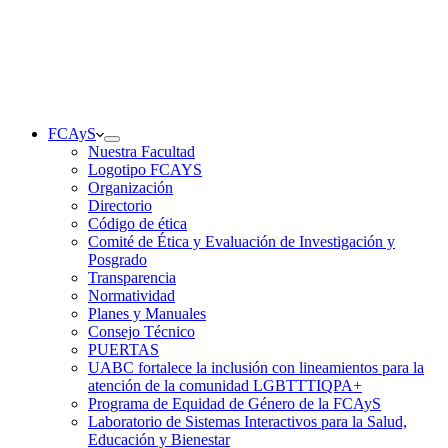
FCAyS
Nuestra Facultad
Logotipo FCAYS
Organización
Directorio
Código de ética
Comité de Ética y Evaluación de Investigación y
Posgrado
Transparencia
Normatividad
Planes y Manuales
Consejo Técnico
PUERTAS
UABC fortalece la inclusión con lineamientos para la
atención de la comunidad LGBTTTIQPA+
Programa de Equidad de Género de la FCAyS
Laboratorio de Sistemas Interactivos para la Salud,
Educación y Bienestar