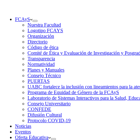
FCAyS
Nuestra Facultad
Logotipo FCAYS
Organización
Directorio
Código de ética
Comité de Ética y Evaluación de Investigación y Posgra
Transparencia
Normatividad
Planes y Manuales
Consejo Técnico
PUERTAS
UABC fortalece la inclusión con lineamientos para la
Programa de Equidad de Género de la FCAyS
Laboratorio de Sistemas Interactivos para la Salud, Educ
Consejo Universitario
CONFEDE
Difusión Cultural
Protocolo COVID-19
Noticias
Eventos
Oferta Educativa