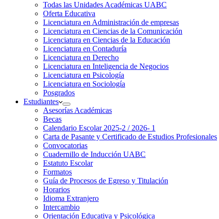
Todas las Unidades Académicas UABC
Oferta Educativa
Licenciatura en Administración de empresas
Licenciatura en Ciencias de la Comunicación
Licenciatura en Ciencias de la Educación
Licenciatura en Contaduría
Licenciatura en Derecho
Licenciatura en Inteligencia de Negocios
Licenciatura en Psicología
Licenciatura en Sociología
Posgrados
Estudiantes
Asesorías Académicas
Becas
Calendario Escolar 2025-2 / 2026- 1
Carta de Pasante y Certificado de Estudios Profesionales
Convocatorias
Cuadernillo de Inducción UABC
Estatuto Escolar
Formatos
Guía de Procesos de Egreso y Titulación
Horarios
Idioma Extranjero
Intercambio
Orientación Educativa y Psicológica