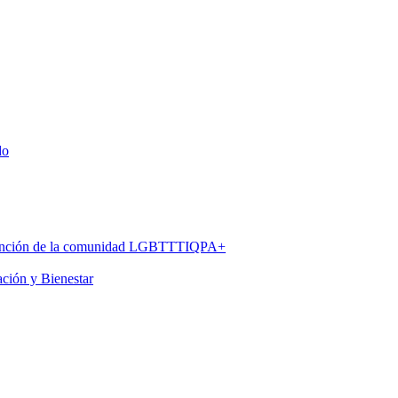
do
 atención de la comunidad LGBTTTIQPA+
ación y Bienestar