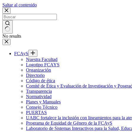
Saltar al contenido
No results
FCAyS
Nuestra Facultad
Logotipo FCAYS
Organización
Directorio
Código de ética
Comité de Ética y Evaluación de Investigación y Posgra
Transparencia
Normatividad
Planes y Manuales
Consejo Técnico
PUERTAS
UABC fortalece la inclusión con lineamientos para la
Programa de Equidad de Género de la FCAyS
Laboratorio de Sistemas Interactivos para la Salud, Educ