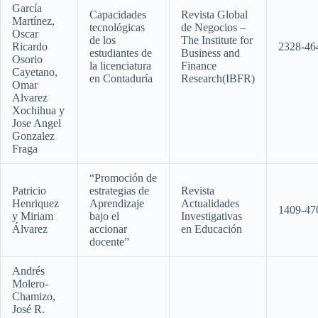
García
Capacidades
Revista Global
Martínez,
tecnológicas
de Negocios –
Oscar
de los
The Institute for
Ricardo
2328-46
estudiantes de
Business and
Osorio
la licenciatura
Finance
Cayetano,
en Contaduría
Research(IBFR)
Omar
Alvarez
Xochihua y
Jose Angel
Gonzalez
Fraga
“Promoción de
Patricio
estrategias de
Revista
Henriquez
Aprendizaje
Actualidades
1409-47
y Miriam
bajo el
Investigativas
Álvarez
accionar
en Educación
docente”
Andrés
Molero-
Chamizo,
José R.