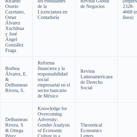
Ricardo
los estudiantes
Revista Global
(impres
Osorio
de la
de Negocios
2328-
Cayetano,
Licenciatura en
4668 (
Omar
Contaduría
línea)
Álvarez
Xochihua
y José
Ángel
González
Fraga
Reforma
Borboa
financiera y la
Revista
Álvarez, E.
responsabilidad
Latinoamericana
&
social
de Derecho
Delhumeau
empresarial en el
Social
Rivera, S.
sector bancario
de México
Knowledge for
Overcoming
Delhumeau
Adversity:
Rivera, S
Gender Analysis
Theoretical
& Ortega
of Economic
Economics
Pérez
Culture in a
Letters