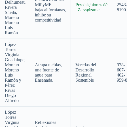
Delhumeau
MiPyME
Przedsiębiorczość
2543
Rivera
bajacalifornianas,
i Zarządzanie
8190
Sheila,
inhibe su
Moreno
competitividad
Moreno
Luis
Ramón
López
Torres
Virginia
Guadalupe,
Moreno
Atrapa nieblas,
Veredas del
978-
Moreno
una fuente de
Desarrollo
607-
Luis
agua para
Regional
402-
Ramón y
Ensenada.
Sostenible
959-
Pérez
Rivas
Diego
Alfredo
López
Torres
Virginia
Reflexiones