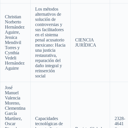
Los métodos
alternativos de
Christian
solución de
Norberto
controversias y
Hernández
sus facilitadores
Aguirre,
en el sistema
Jessica
penal acusatorio
CIENCIA
Mendivil
mexicano: Hacia
JURÍDICA
Torres y
una justicia
Cynthia
restaurativa,
Vedeli
reparación del
Hernández
daño integral y
Aguirre
reinserción
social
José
Manuel
Valencia
Moreno,
Clementina
García
Martínez,
Capacidades
2328-
Oscar
tecnológicas de
4641