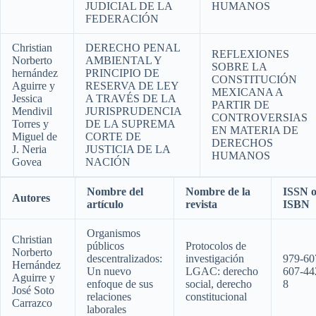
JUDICIAL DE LA
HUMANOS
FEDERACIÓN
Christian
DERECHO PENAL
REFLEXIONES
Norberto
AMBIENTAL Y
SOBRE LA
hernández
PRINCIPIO DE
CONSTITUCIÓN
Aguirre y
RESERVA DE LEY
MEXICANA A
Jessica
A TRAVÉS DE LA
PARTIR DE
Mendivil
JURISPRUDENCIA
CONTROVERSIAS
Torres y
DE LA SUPREMA
EN MATERIA DE
Miguel de
CORTE DE
DERECHOS
J. Neria
JUSTICIA DE LA
HUMANOS
Govea
NACIÓN
Nombre del
Nombre de la
ISSN 
Autores
artículo
revista
ISBN
Organismos
Christian
públicos
Protocolos de
Norberto
descentralizados:
investigación
979-60
Hernández
Un nuevo
LGAC: derecho
607-44
Aguirre y
enfoque de sus
social, derecho
8
José Soto
relaciones
constitucional
Carrazco
laborales