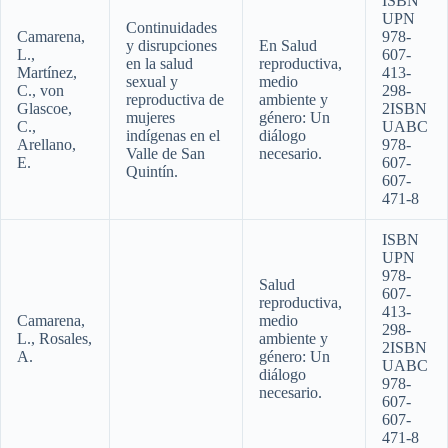
ISBN
UPN
Continuidades
Camarena,
978-
y disrupciones
En Salud
L.,
607-
en la salud
reproductiva,
Martínez,
413-
sexual y
medio
C., von
298-
reproductiva de
ambiente y
Glascoe,
2ISBN
mujeres
género: Un
C.,
UABC
indígenas en el
diálogo
Arellano,
978-
Valle de San
necesario.
E.
607-
Quintín.
607-
471-8
ISBN
UPN
978-
Salud
607-
reproductiva,
413-
Camarena,
medio
298-
L., Rosales,
ambiente y
2ISBN
A.
género: Un
UABC
diálogo
978-
necesario.
607-
607-
471-8