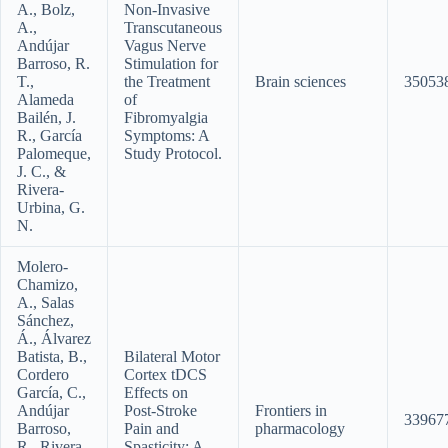
A., Bolz,
Non-Invasive
A.,
Transcutaneous
Andújar
Vagus Nerve
Barroso, R.
Stimulation for
T.,
the Treatment
Brain sciences
35053
Alameda
of
Bailén, J.
Fibromyalgia
R., García
Symptoms: A
Palomeque,
Study Protocol.
J. C., &
Rivera-
Urbina, G.
N.
Molero-
Chamizo,
A., Salas
Sánchez,
Á., Álvarez
Batista, B.,
Bilateral Motor
Cordero
Cortex tDCS
García, C.,
Effects on
Andújar
Post-Stroke
Frontiers in
33967
Barroso,
Pain and
pharmacology
R., Rivera-
Spasticity: A