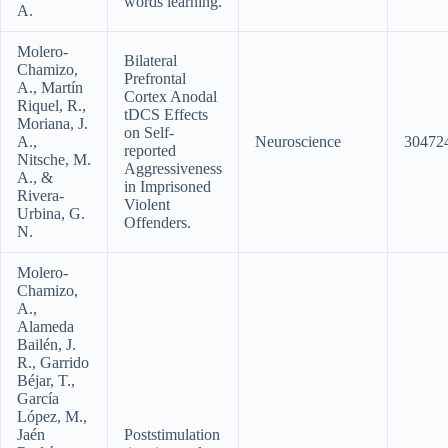
words learning.
A.
Molero-
Bilateral
Chamizo,
Prefrontal
A., Martín
Cortex Anodal
Riquel, R.,
tDCS Effects
Moriana, J.
on Self-
A.,
Neuroscience
30472
reported
Nitsche, M.
Aggressiveness
A., &
in Imprisoned
Rivera-
Violent
Urbina, G.
Offenders.
N.
Molero-
Chamizo,
A.,
Alameda
Bailén, J.
R., Garrido
Béjar, T.,
García
López, M.,
Jaén
Poststimulation