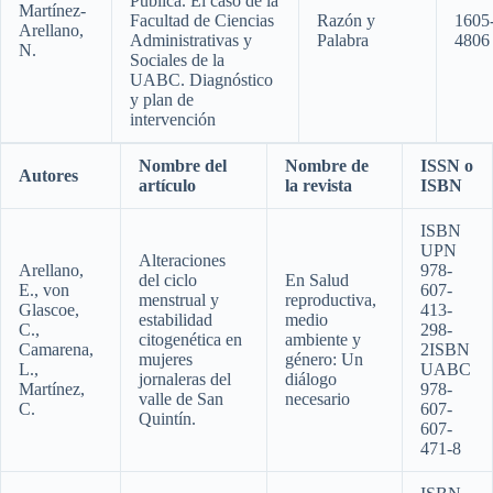
Pública. El caso de la
Martínez-
Facultad de Ciencias
Razón y
1605
Arellano,
Administrativas y
Palabra
4806
N.
Sociales de la
UABC. Diagnóstico
y plan de
intervención
Nombre del
Nombre de
ISSN o
Autores
artículo
la revista
ISBN
ISBN
UPN
Alteraciones
Arellano,
978-
del ciclo
En Salud
E., von
607-
menstrual y
reproductiva,
Glascoe,
413-
estabilidad
medio
C.,
298-
citogenética en
ambiente y
Camarena,
2ISBN
mujeres
género: Un
L.,
UABC
jornaleras del
diálogo
Martínez,
978-
valle de San
necesario
C.
607-
Quintín.
607-
471-8