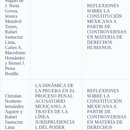
Miguel de
J. Neria
REFLEXIONES
Govea,
SOBRE LA
Jessica
CONSTITUCIÓN
Mendivil
MEXICANA A
Torres,
PARTIR DE
Rafael
CONTROVERSIAS
Santacruz
EN MATERIA DE
Lima,
DERECHOS
Carlos A.
HUMANOS.
Macedonio
Hernández
y Hernel J.
Perea
Bonilla
LA DINÁMICA DE
LA PRUEBA EN EL
REFLEXIONES
Christian
PROCESO PENAL
SOBRE LA
Norberto
ACUSATORIO
CONSTITUCIÓN
hernández
MEXICANO, A
MEXICANA A
Aguirre y
TRAVÉS DE LA
PARTIR DE
Rafael
LÍNEA
CONTROVERSIAS
Santacruz
JURISPRUDENCIA
EN MATERIA DE
Lima
L DEL PODER
DERECHOS