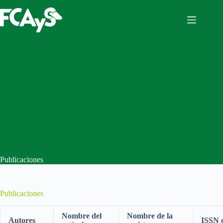
Saltar
al
contenido
Publicaciones
Publicaciones
Nombre del
Nombre de la
Autores
ISSN 