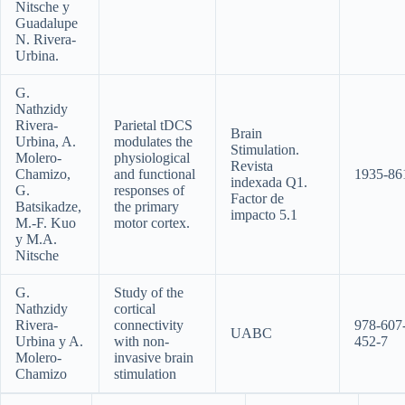
Nitsche y
Guadalupe
N. Rivera-
Urbina.
G.
Nathzidy
Rivera-
Parietal tDCS
Brain
Urbina, A.
modulates the
Stimulation.
Molero-
physiological
Revista
Chamizo,
and functional
1935-8
indexada Q1.
G.
responses of
Factor de
Batsikadze,
the primary
impacto 5.1
M.-F. Kuo
motor cortex.
y M.A.
Nitsche
G.
Study of the
Nathzidy
cortical
Rivera-
connectivity
978-607
UABC
Urbina y A.
with non-
452-7
Molero-
invasive brain
Chamizo
stimulation