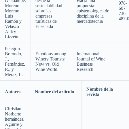
Guadalupe,
desde la
Hacia una
978-
Moreno
sustentabilidad
propuesta
607-
Moreno
sobre las
epistemológica de
736-
Luis
empresas
disciplina de la
487-
Ramón y
turísticas de
mercadotecnia
Velasco
Ensenada
Aulcy
Lizzette
Pelegrín-
Borondo,
Emotions among
International
J.,
Winery Tourists:
Journal of Wine
Fernández,
New vs. Old
Business
R., y
Wine World.
Research
Meraz, L.
Nombre de la
Autores
Nombre del artículo
revista
Christian
Norberto
hernández
Aguirre y