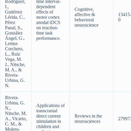
Rodríguez,
time interval-
I.,
dependent
Cognitive,
Gutiérrez
effects of
affective &
13415
Lérida, C.,
motor cortex
behavioral
0
Pérez
anodal tDCS
neuroscience
Panal, S.,
on reaction-
González
time task
Ángel, G.,
performance.
Lemus
Corchero,
L., Ruiz
Vega, M.
J., Nitsche,
M. A., &
Rivera-
Urbina, G.
N.
Rivera-
Urbina, G.
Applications of
N.,
transcranial
Nitsche, M.
direct current
Reviews in the
A., Vicario,
27997
stimulation in
neurosciences
C. M., &
children and
Molero-