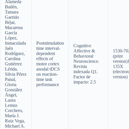
Alameda
Bailén,
Tamara
Garrido
Béjar,
Macarena
García
López,
Inmaculada
Poststimulation
Cognitive
Jaén
time interval-
Affective &
1530-70
Rodríguez,
dependent
Behavioral
(print
Carolina
effects of
Neuroscience.
version)
Gutiérrez
motor cortex
Revista
135X
Lérida,
anodal tDCS
indexada Q1.
(electron
Silvia Pérez
on reaction-
Factor de
version)
Panal,
time task
impacto: 2.5
Gloria
performance
González
Ángel,
Laura
Lemus
Corchero,
María J.
Ruiz Vega,
Michael A.