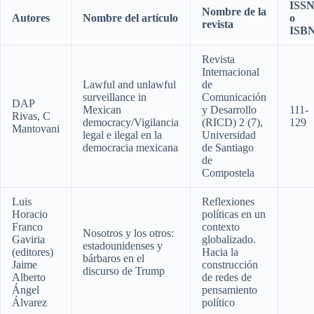
ISS
Nombre de la
Autores
Nombre del artículo
o
revista
ISB
Revista
Internacional
Lawful and unlawful
de
surveillance in
Comunicación
DAP
Mexican
y Desarrollo
111-
Rivas, C
democracy/Vigilancia
(RICD) 2 (7),
129
Mantovani
legal e ilegal en la
Universidad
democracia mexicana
de Santiago
de
Compostela
Luis
Reflexiones
Horacio
políticas en un
Franco
contexto
Nosotros y los otros:
Gaviria
globalizado.
estadounidenses y
(editores)
Hacia la
bárbaros en el
Jaime
construcción
discurso de Trump
Alberto
de redes de
Ángel
pensamiento
Álvarez
político