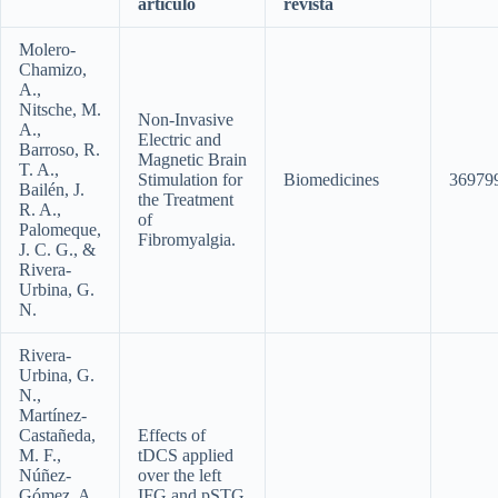
artículo
revista
Molero-
Chamizo,
A.,
Nitsche, M.
Non-Invasive
A.,
Electric and
Barroso, R.
Magnetic Brain
T. A.,
Stimulation for
Biomedicines
36979
Bailén, J.
the Treatment
R. A.,
of
Palomeque,
Fibromyalgia.
J. C. G., &
Rivera-
Urbina, G.
N.
Rivera-
Urbina, G.
N.,
Martínez-
Castañeda,
Effects of
M. F.,
tDCS applied
Núñez-
over the left
Gómez, A.
IFG and pSTG