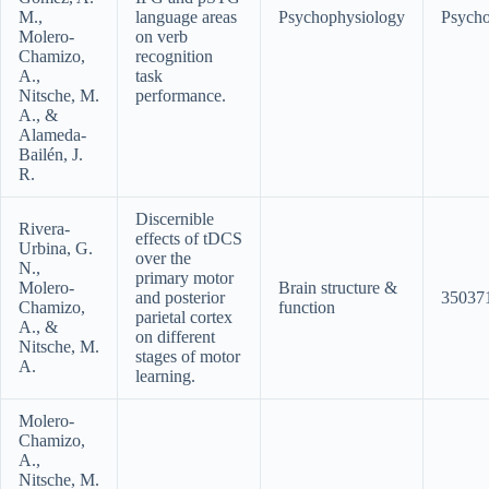
M.,
language areas
Psychophysiology
Psycho
Molero-
on verb
Chamizo,
recognition
A.,
task
Nitsche, M.
performance.
A., &
Alameda-
Bailén, J.
R.
Discernible
Rivera-
effects of tDCS
Urbina, G.
over the
N.,
primary motor
Molero-
Brain structure &
and posterior
35037
Chamizo,
function
parietal cortex
A., &
on different
Nitsche, M.
stages of motor
A.
learning.
Molero-
Chamizo,
A.,
Nitsche, M.