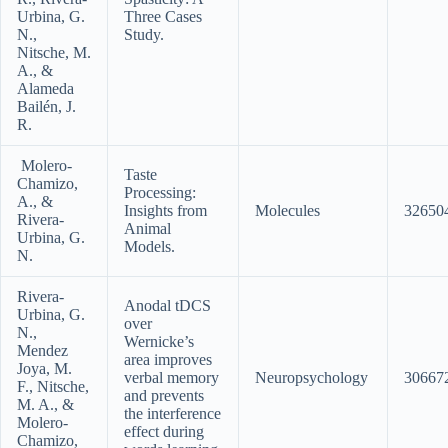
Urbina, G.
Three Cases
N.,
Study.
Nitsche, M.
A., &
Alameda
Bailén, J.
R.
Molero-
Taste
Chamizo,
Processing:
A., &
Insights from
Molecules
32650
Rivera-
Animal
Urbina, G.
Models.
N.
Rivera-
Anodal tDCS
Urbina, G.
over
N.,
Wernicke’s
Mendez
area improves
Joya, M.
verbal memory
Neuropsychology
30667
F., Nitsche,
and prevents
M. A., &
the interference
Molero-
effect during
Chamizo,