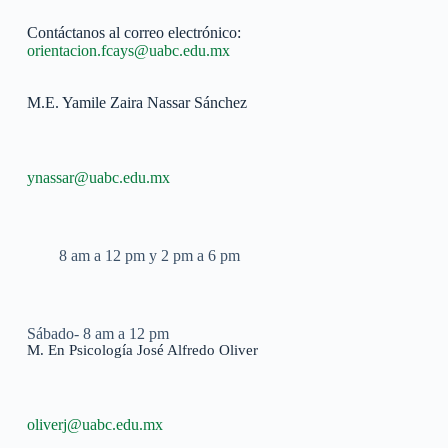
Contáctanos al correo electrónico:
orientacion.fcays@uabc.edu.mx
M.E. Yamile Zaira Nassar Sánchez
ynassar@uabc.edu.mx
8 am a 12 pm y 2 pm a 6 pm
Sábado- 8 am a 12 pm
M. En Psicología José Alfredo Oliver
oliverj@uabc.edu.mx