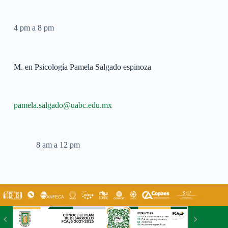
4 pm a 8 pm
M. en Psicología Pamela Salgado espinoza
pamela.salgado@uabc.edu.mx
8 am a 12 pm