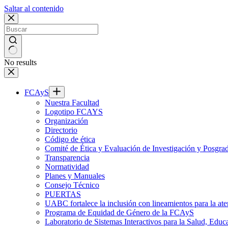
Saltar al contenido
No results
FCAyS
Nuestra Facultad
Logotipo FCAYS
Organización
Directorio
Código de ética
Comité de Ética y Evaluación de Investigación y Posgra
Transparencia
Normatividad
Planes y Manuales
Consejo Técnico
PUERTAS
UABC fortalece la inclusión con lineamientos para la
Programa de Equidad de Género de la FCAyS
Laboratorio de Sistemas Interactivos para la Salud, Educ