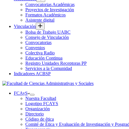
Convocatorias Académicas
Proyectos de Investigación
Formatos Académicos
Asistente digital
Vinculación
Bolsa de Trabajo UABC
Consejo de Vinculación
Convocatorias
Convenios
Colectiva Radio
Educación Continua
Registro Unidades Receptoras PP
Servicios a la Comunidad
Indicadores ACBSP
FCAyS
Nuestra Facultad
Logotipo FCAYS
Organización
Directorio
Código de ética
Comité de Ética y Evaluación de Investigación y Posgra