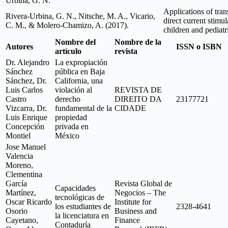
Urbina, G. N.
Applications of tran
Rivera-Urbina, G. N., Nitsche, M. A., Vicario,
direct current stimul
C. M., & Molero-Chamizo, A. (2017).
children and pediatr
Nombre del
Nombre de la
Autores
ISSN o ISBN
artículo
revista
Dr. Alejandro
La expropiación
Sánchez
pública en Baja
Sánchez, Dr.
California, una
Luis Carlos
violación al
REVISTA DE
Castro
derecho
DIREITO DA
23177721
Vizcarra, Dr.
fundamental de la
CIDADE
Luis Enrique
propiedad
Concepción
privada en
Montiel
México
Jose Manuel
Valencia
Moreno,
Clementina
García
Revista Global de
Capacidades
Martínez,
Negocios – The
tecnológicas de
Oscar Ricardo
Institute for
los estudiantes de
2328-4641
Osorio
Business and
la licenciatura en
Cayetano,
Finance
Contaduría