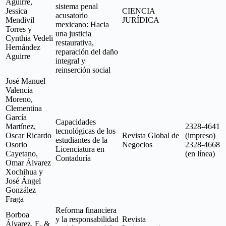
Aguirre,
sistema penal
Jessica
CIENCIA
acusatorio
Mendivil
JURÍDICA
mexicano: Hacia
Torres y
una justicia
Cynthia Vedeli
restaurativa,
Hernández
reparación del daño
Aguirre
integral y
reinserción social
José Manuel
Valencia
Moreno,
Clementina
García
Capacidades
Martínez,
2328-4641
tecnológicas de los
Oscar Ricardo
Revista Global de
(impreso)
estudiantes de la
Osorio
Negocios
2328-4668
Licenciatura en
Cayetano,
(en línea)
Contaduría
Omar Álvarez
Xochihua y
José Ángel
González
Fraga
Reforma financiera
Borboa
y la responsabilidad
Revista
Álvarez, E. &