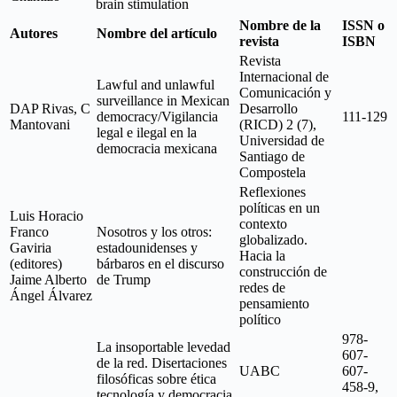
brain stimulation
Nombre de la
ISSN o
Autores
Nombre del artículo
revista
ISBN
Revista
Internacional de
Lawful and unlawful
Comunicación y
surveillance in Mexican
DAP Rivas, C
Desarrollo
democracy/Vigilancia
111-129
Mantovani
(RICD) 2 (7),
legal e ilegal en la
Universidad de
democracia mexicana
Santiago de
Compostela
Reflexiones
políticas en un
Luis Horacio
contexto
Franco
Nosotros y los otros:
globalizado.
Gaviria
estadounidenses y
Hacia la
(editores)
bárbaros en el discurso
construcción de
Jaime Alberto
de Trump
redes de
Ángel Álvarez
pensamiento
político
978-
La insoportable levedad
607-
de la red. Disertaciones
UABC
607-
filosóficas sobre ética
458-9,
tecnología y democracia.