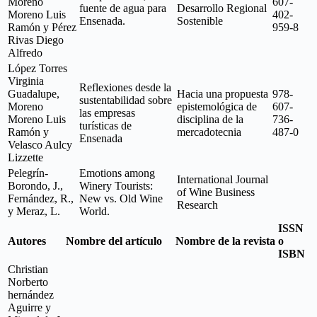
Moreno
607-
fuente de agua para
Desarrollo Regional
Moreno Luis
402-
Ensenada.
Sostenible
Ramón y Pérez
959-8
Rivas Diego
Alfredo
López Torres
Virginia
Reflexiones desde la
Guadalupe,
Hacia una propuesta
978-
sustentabilidad sobre
Moreno
epistemológica de
607-
las empresas
Moreno Luis
disciplina de la
736-
turísticas de
Ramón y
mercadotecnia
487-0
Ensenada
Velasco Aulcy
Lizzette
Pelegrín-
Emotions among
International Journal
Borondo, J.,
Winery Tourists:
of Wine Business
Fernández, R.,
New vs. Old Wine
Research
y Meraz, L.
World.
ISSN
Autores
Nombre del artículo
Nombre de la revista
o
ISBN
Christian
Norberto
hernández
Aguirre y