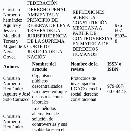
FEDERACIÓN
Christian
DERECHO PENAL
REFLEXIONES
Norberto
AMBIENTAL Y
SOBRE LA
hernández
PRINCIPIO DE
CONSTITUCIÓN
Aguirre y
RESERVA DE LEY A
976-
MEXICANA A
Jessica
TRAVÉS DE LA
607-
PARTIR DE
Mendivil
JURISPRUDENCIA
8393–
CONTROVERSIAS
Torres y
DE LA SUPREMA
8
EN MATERIA DE
Miguel de J.
CORTE DE
DERECHOS
Neria
JUSTICIA DE LA
HUMANOS
Govea
NACIÓN
Nombre del
Nombre de la
ISSN o
Autores
artículo
revista
ISBN
Organismos
Christian
Protocolos de
públicos
Norberto
investigación
descentralizados:
979-607-
Hernández
LGAC: derecho
Un nuevo enfoque
607-442-8
Aguirre y José
social, derecho
de sus relaciones
Soto Carrazco
constitucional
laborales
Los métodos
alternativos de
Christian
solución de
Norberto
controversias y sus
Hernández
facilitadores en el