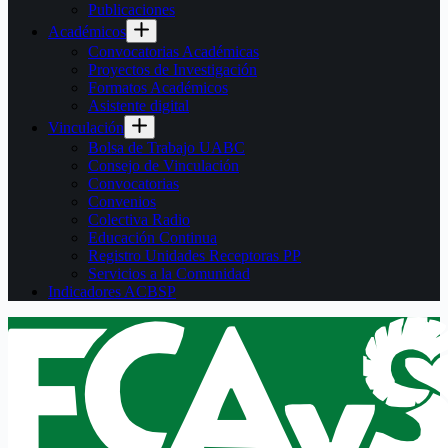
Publicaciones
Académicos
Convocatorias Académicas
Proyectos de Investigación
Formatos Académicos
Asistente digital
Vinculación
Bolsa de Trabajo UABC
Consejo de Vinculación
Convocatorias
Convenios
Colectiva Radio
Educación Continua
Registro Unidades Receptoras PP
Servicios a la Comunidad
Indicadores ACBSP