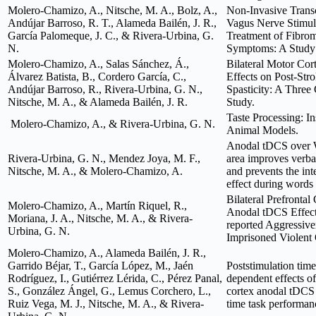
Molero-Chamizo, A., Nitsche, M. A., Bolz, A.,
Non-Invasive Trans
Andújar Barroso, R. T., Alameda Bailén, J. R.,
Vagus Nerve Stimula
García Palomeque, J. C., & Rivera-Urbina, G.
Treatment of Fibro
N.
Symptoms: A Study 
Molero-Chamizo, A., Salas Sánchez, Á.,
Bilateral Motor Co
Álvarez Batista, B., Cordero García, C.,
Effects on Post-Str
Andújar Barroso, R., Rivera-Urbina, G. N.,
Spasticity: A Three
Nitsche, M. A., & Alameda Bailén, J. R.
Study.
Taste Processing: In
Molero-Chamizo, A., & Rivera-Urbina, G. N.
Animal Models.
Anodal tDCS over 
Rivera-Urbina, G. N., Mendez Joya, M. F.,
area improves verb
Nitsche, M. A., & Molero-Chamizo, A.
and prevents the int
effect during words 
Bilateral Prefrontal
Molero-Chamizo, A., Martín Riquel, R.,
Anodal tDCS Effect
Moriana, J. A., Nitsche, M. A., & Rivera-
reported Aggressive
Urbina, G. N.
Imprisoned Violent 
Molero-Chamizo, A., Alameda Bailén, J. R.,
Garrido Béjar, T., García López, M., Jaén
Poststimulation time
Rodríguez, I., Gutiérrez Lérida, C., Pérez Panal,
dependent effects o
S., González Ángel, G., Lemus Corchero, L.,
cortex anodal tDCS 
Ruiz Vega, M. J., Nitsche, M. A., & Rivera-
time task performan