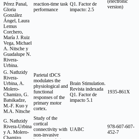
(electronic
Pérez Panal,
reaction-time task
Q1. Factor de
version)
Gloria
performance
impacto: 2.5
González
Ángel, Laura
Lemus
Corchero,
María J. Ruiz
Vega, Michael
A. Nitsche y
Guadalupe N.
Rivera-
Urbina.
G. Nathzidy
Parietal tDCS
Rivera-
modulates the
Urbina, A.
Brain Stimulation.
physiological and
Molero-
Revista indexada
functional
1935-861X
Chamizo, G.
Q1. Factor de
responses of the
Batsikadze,
impacto 5.1
primary motor
M.-F. Kuo y
cortex.
M.A. Nitsche
Study of the
G. Nathzidy
cortical
Rivera-Urbina
978-607-607-
connectivity with
UABC
y A. Molero-
452-7
non-invasive
Chamizo