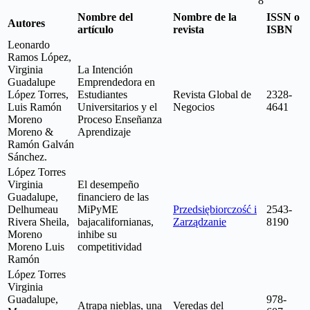
8
Nombre del
Nombre de la
ISSN o
Autores
artículo
revista
ISBN
Leonardo
Ramos López,
Virginia
La Intención
Guadalupe
Emprendedora en
López Torres,
Estudiantes
Revista Global de
2328-
Luis Ramón
Universitarios y el
Negocios
4641
Moreno
Proceso Enseñanza
Moreno &
Aprendizaje
Ramón Galván
Sánchez.
López Torres
Virginia
El desempeño
Guadalupe,
financiero de las
Delhumeau
MiPyME
Przedsiębiorczość i
2543-
Rivera Sheila,
bajacalifornianas,
Zarządzanie
8190
Moreno
inhibe su
Moreno Luis
competitividad
Ramón
López Torres
Virginia
Guadalupe,
978-
Atrapa nieblas, una
Veredas del