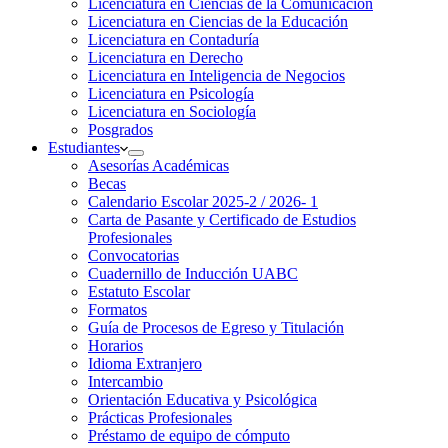
Licenciatura en Ciencias de la Comunicación
Licenciatura en Ciencias de la Educación
Licenciatura en Contaduría
Licenciatura en Derecho
Licenciatura en Inteligencia de Negocios
Licenciatura en Psicología
Licenciatura en Sociología
Posgrados
Estudiantes
Asesorías Académicas
Becas
Calendario Escolar 2025-2 / 2026- 1
Carta de Pasante y Certificado de Estudios
Profesionales
Convocatorias
Cuadernillo de Inducción UABC
Estatuto Escolar
Formatos
Guía de Procesos de Egreso y Titulación
Horarios
Idioma Extranjero
Intercambio
Orientación Educativa y Psicológica
Prácticas Profesionales
Préstamo de equipo de cómputo