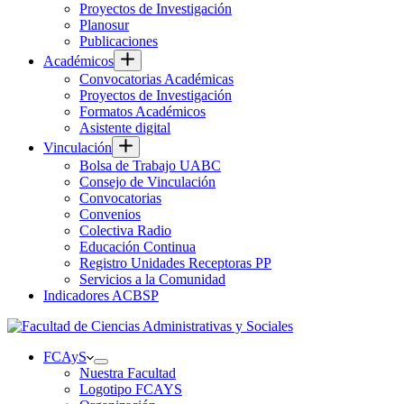
Proyectos de Investigación
Planosur
Publicaciones
Académicos
Convocatorias Académicas
Proyectos de Investigación
Formatos Académicos
Asistente digital
Vinculación
Bolsa de Trabajo UABC
Consejo de Vinculación
Convocatorias
Convenios
Colectiva Radio
Educación Continua
Registro Unidades Receptoras PP
Servicios a la Comunidad
Indicadores ACBSP
FCAyS
Nuestra Facultad
Logotipo FCAYS