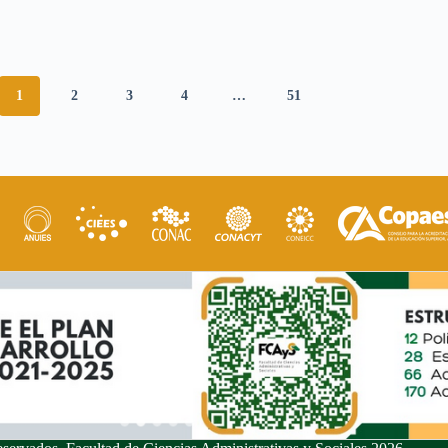
1
2
3
4
…
51