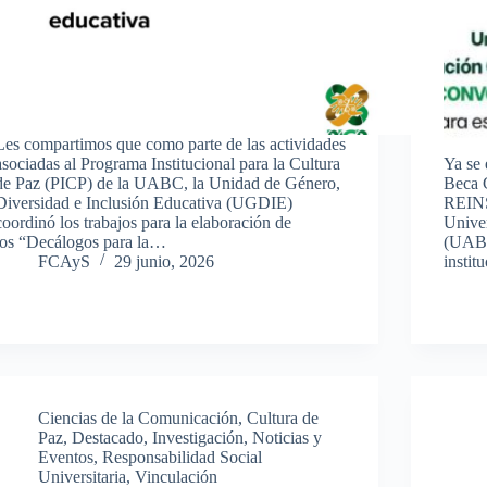
Les compartimos que como parte de las actividades
asociadas al Programa Institucional para la Cultura
Ya se 
de Paz (PICP) de la UABC, la Unidad de Género,
Beca 
Diversidad e Inclusión Educativa (UGDIE)
REINS
coordinó los trabajos para la elaboración de
Unive
los “Decálogos para la…
(UABC
FCAyS
29 junio, 2026
instit
Ciencias de la Comunicación
,
Cultura de
Paz
,
Destacado
,
Investigación
,
Noticias y
Eventos
,
Responsabilidad Social
Universitaria
,
Vinculación