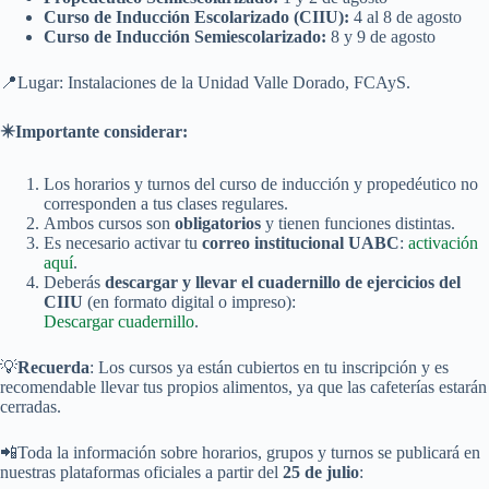
Curso de Inducción Escolarizado (CIIU):
4 al 8 de agosto
Curso de Inducción Semiescolarizado:
8 y 9 de agosto
📍Lugar: Instalaciones de la Unidad Valle Dorado, FCAyS.
✴️Importante considerar:
Los horarios y turnos del curso de inducción y propedéutico no
corresponden a tus clases regulares.
Ambos cursos son
obligatorios
y tienen funciones distintas.
Es necesario activar tu
correo institucional UABC
:
activación
aquí
.
Deberás
descargar y llevar el cuadernillo de ejercicios del
CIIU
(en formato digital o impreso):
Descargar cuadernillo
.
💡
Recuerda
: Los cursos ya están cubiertos en tu inscripción y es
recomendable llevar tus propios alimentos, ya que las cafeterías estarán
cerradas.
📲Toda la información sobre horarios, grupos y turnos se publicará en
nuestras plataformas oficiales a partir del
25 de julio
: