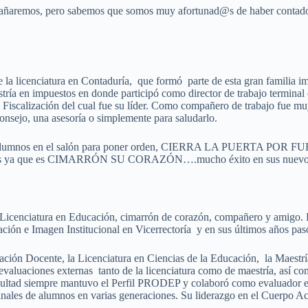
xtrañaremos, pero sabemos que somos muy afortunad@s de haber contad
 la licenciatura en Contaduría, que formó parte de esta gran familia im
ría en impuestos en donde participó como director de trabajo terminal 
Fiscalización del cual fue su líder. Como compañero de trabajo fue mu
onsejo, una asesoría o simplemente para saludarlo.
s alumnos en el salón para poner orden, CIERRA LA PUERTA POR FUERA,
os años ya que es CIMARRÓN SU CORAZÓN….mucho éxito en sus nuevos 
icenciatura en Educación, cimarrón de corazón, compañero y amigo. Du
ción e Imagen Institucional en Vicerrectoría y en sus últimos años pas
ción Docente, la Licenciatura en Ciencias de la Educación, la Maestrí
 evaluaciones externas tanto de la licenciatura como de maestría, así c
 facultad siempre mantuvo el Perfil PRODEP y colaboró como evaluado
minales de alumnos en varias generaciones. Su liderazgo en el Cuerpo A