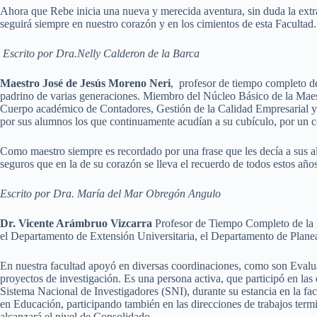
Ahora que Rebe inicia una nueva y merecida aventura, sin duda la e
seguirá siempre en nuestro corazón y en los cimientos de esta Facultad.
Escrito por Dra.Nelly Calderon de la Barca
Maestro José de Jesús Moreno Neri
, profesor de tiempo completo de
padrino de varias generaciones. Miembro del Núcleo Básico de la Maest
Cuerpo académico de Contadores, Gestión de la Calidad Empresarial y 
por sus alumnos los que continuamente acudían a su cubículo, por un c
Como maestro siempre es recordado por una frase que les decía a su
seguros que en la de su corazón se lleva el recuerdo de todos est
Escrito por Dra. María del Mar Obregón Angulo
Dr. Vicente Arámbruo Vizcarra
Profesor de Tiempo Completo de la L
el Departamento de Extensión Universitaria, el Departamento de Planea
En nuestra facultad apoyó en diversas coordinaciones, como son Evalua
proyectos de investigación. Es una persona activa, que participó en las
Sistema Nacional de Investigadores (SNI), durante su estancia en la
en Educación, participando también en las direcciones de trabajos ter
alcanzará el nivel de Consolidado.