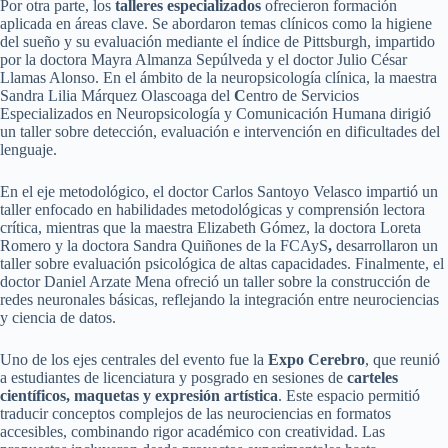
Por otra parte, los
talleres especializados
ofrecieron formación
aplicada en áreas clave. Se abordaron temas clínicos como la higiene
del sueño y su evaluación mediante el índice de Pittsburgh, impartido
por la doctora Mayra Almanza Sepúlveda y el doctor Julio César
Llamas Alonso. En el ámbito de la neuropsicología clínica, la maestra
Sandra Lilia Márquez Olascoaga del
C
entro de Servicios
Especializados en Neuropsicología y Comunicación Humana dirigió
un taller sobre detección, evaluación e intervención en dificultades del
lenguaje.
En el eje metodológico, el doctor Carlos Santoyo Velasco impartió un
taller enfocado en habilidades metodológicas y comprensión lectora
crítica, mientras que la maestra Elizabeth Gómez, la doctora Loreta
Romero y la doctora Sandra Quiñones de la FCAyS
,
desarrollaron un
taller sobre evaluación psicológica de altas capacidades. Finalmente, el
doctor Daniel Arzate Mena ofreció un taller sobre la construcción de
redes neuronales básicas, reflejando la integración entre neurociencias
y ciencia de datos.
Uno de los ejes centrales del evento fue la
Expo Cerebro
, que reunió
a estudiantes de licenciatura y posgrado en sesiones de
carteles
científicos, maquetas y expresión artística
. Este espacio permitió
traducir conceptos complejos de las neurociencias en formatos
accesibles, combinando rigor académico con creatividad. Las