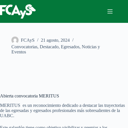
Saltar
al
contenido
FCAyS
21 agosto, 2024
Convocatorias
,
Destacado
,
Egresados
,
Noticias y
Eventos
Abierta convocatoria MERITUS
MERITUS es un reconocimiento dedicado a destacar las trayectorias
de las egresadas y egresados profesionales más sobresalientes de la
UABC.
Este galardón tiene como objetivo visibilizar y premiar a los