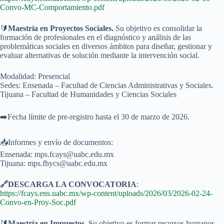
Convo-MC-Comportamiento.pdf
🔰
Maestría en Proyectos Sociales.
Su objetivo es consolidar la
formación de profesionales en el diagnóstico y análisis de las
problemáticas sociales en diversos ámbitos para diseñar, gestionar y
evaluar alternativas de solución mediante la intervención social.
Modalidad: Presencial
Sedes: Ensenada – Facultad de Ciencias Administrativas y Sociales.
Tijuana – Facultad de Humanidades y Ciencias Sociales
➡️Fecha límite de pre-registro hasta el 30 de marzo de 2026.
📥Informes y envío de documentos:
Ensenada: mps.fcays@uabc.edu.mx
Tijuana: mps.fhycs@uabc.edu.mx
🔗DESCARGA LA CONVOCATORIA
:
https://fcays.ens.uabc.mx/wp-content/uploads/2026/03/2026-02-24-
Convo-en-Proy-Soc.pdf
🔰
Maestría en Impuestos
. Su objetivo es formar recursos humanos