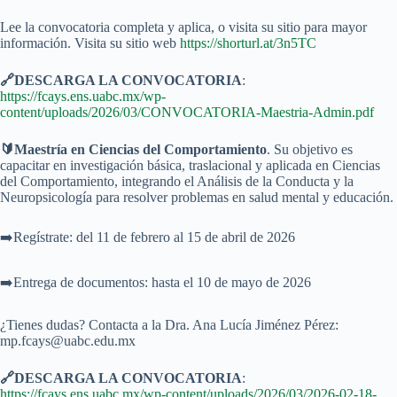
Lee la convocatoria completa y aplica, o visita su sitio para mayor
información. Visita su sitio web
https://shorturl.at/3n5TC
🔗DESCARGA LA CONVOCATORIA
:
https://fcays.ens.uabc.mx/wp-
content/uploads/2026/03/CONVOCATORIA-Maestria-Admin.pdf
🔰Maestría en Ciencias del Comportamiento
. Su objetivo es
capacitar en investigación básica, traslacional y aplicada en Ciencias
del Comportamiento, integrando el Análisis de la Conducta y la
Neuropsicología para resolver problemas en salud mental y educación.
➡️Regístrate: del 11 de febrero al 15 de abril de 2026
➡️Entrega de documentos: hasta el 10 de mayo de 2026
¿Tienes dudas? Contacta a la Dra. Ana Lucía Jiménez Pérez:
mp.fcays@uabc.edu.mx
🔗DESCARGA LA CONVOCATORIA
:
https://fcays.ens.uabc.mx/wp-content/uploads/2026/03/2026-02-18-