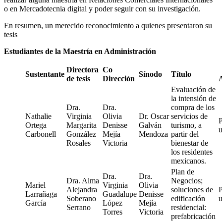
o en Mercadotecnia digital y poder seguir con su investigación.
En resumen, un merecido reconocimiento a quienes presentaron su
tesis
Estudiantes de la Maestría en Administración
Directora
Co
Sustentante
Sínodo
Título
de tesis
Dirección
Evaluación de
la intensión de
Dra.
Dra.
compra de los
Nathalie
Virginia
Olivia
Dr. Oscar
servicios de
Ortega
Margarita
Denisse
Galván
turismo, a
Carbonell
González
Mejía
Mendoza
partir del
Rosales
Victoria
bienestar de
los residentes
mexicanos.
Plan de
Dra.
Dra.
Dra. Alma
Negocios;
Mariel
Virginia
Olivia
Alejandra
soluciones de
Larrañaga
Guadalupe
Denisse
Soberano
edificación
García
López
Mejía
Serrano
residencial:
Torres
Victoria
prefabricación