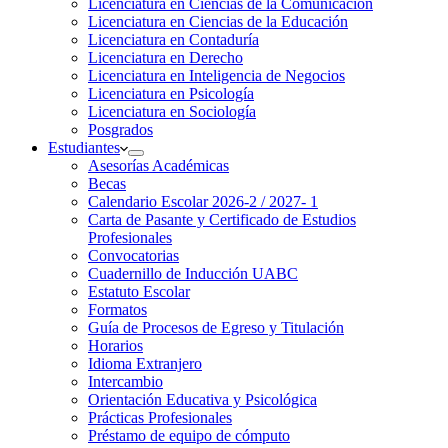
Licenciatura en Ciencias de la Comunicación
Licenciatura en Ciencias de la Educación
Licenciatura en Contaduría
Licenciatura en Derecho
Licenciatura en Inteligencia de Negocios
Licenciatura en Psicología
Licenciatura en Sociología
Posgrados
Estudiantes
Asesorías Académicas
Becas
Calendario Escolar 2026-2 / 2027- 1
Carta de Pasante y Certificado de Estudios
Profesionales
Convocatorias
Cuadernillo de Inducción UABC
Estatuto Escolar
Formatos
Guía de Procesos de Egreso y Titulación
Horarios
Idioma Extranjero
Intercambio
Orientación Educativa y Psicológica
Prácticas Profesionales
Préstamo de equipo de cómputo