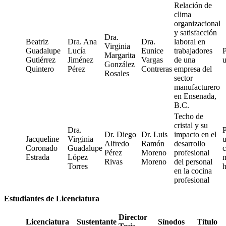
Relación de
clima
organizacional
y satisfacción
Dra.
Beatriz
Dra. Ana
Dra.
laboral en
Virginia
Guadalupe
Lucía
Eunice
trabajadores
Margarita
Gutiérrez
Jiménez
Vargas
de una
González
Quintero
Pérez
Contreras
empresa del
Rosales
sector
manufacturero
en Ensenada,
B.C.
Techo de
cristal y su
Dra.
Dr. Diego
Dr. Luis
impacto en el
Jacqueline
Virginia
Alfredo
Ramón
desarrollo
Coronado
Guadalupe
Pérez
Moreno
profesional
Estrada
López
Rivas
Moreno
del personal
Torres
h
en la cocina
profesional
Estudiantes de Licenciatura
Director
Licenciatura
Sustentante
Sínodos
Título