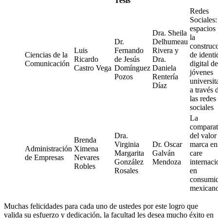
Tesis
Redes
Sociales:
espacios
Dra. Sheila
la
Dr.
Delhumeau
construc
Luis
Fernando
Rivera y
Ciencias de la
de identi
Ricardo
de Jesús
Dra.
Comunicación
digital de
Castro Vega
Domínguez
Daniela
jóvenes
Pozos
Rentería
universit
Díaz
a través 
las redes
sociales
La
comparat
Dra.
del valor
Brenda
Virginia
Dr. Oscar
marca en
Administración
Ximena
Margarita
Galván
care
de Empresas
Nevares
González
Mendoza
internaci
Robles
Rosales
en
consumid
mexican
Muchas felicidades para cada uno de ustedes por este logro que
valida su esfuerzo y dedicación, la facultad les desea mucho éxito en