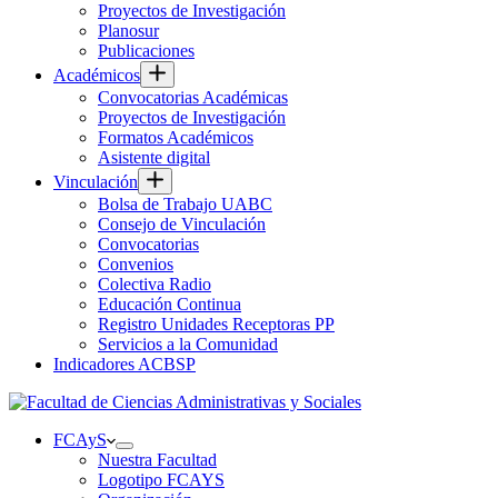
Proyectos de Investigación
Planosur
Publicaciones
Académicos
Convocatorias Académicas
Proyectos de Investigación
Formatos Académicos
Asistente digital
Vinculación
Bolsa de Trabajo UABC
Consejo de Vinculación
Convocatorias
Convenios
Colectiva Radio
Educación Continua
Registro Unidades Receptoras PP
Servicios a la Comunidad
Indicadores ACBSP
FCAyS
Nuestra Facultad
Logotipo FCAYS