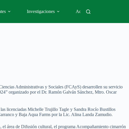
tes
Investigaciones
Académicos
Vinc
 Ciencias Administrativas y Sociales (FCAyS) desarrollen su servicio
s 2024” organizado por el Dr. Ramón Galván Sánchez, Mtro. Oscar
las licenciadas Michelle Trujillo Tagle y Sandra Rocío Bustillos
 Carranco y Baja Aqua Farms por la Lic. Alina Landa Zamudio.
ico, el área de Difusión cultural, el programa Acompañamiento cimarrón