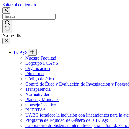
Saltar al contenido
No results
FCAyS
Nuestra Facultad
Logotipo FCAYS
Organización
Directorio
Código de ética
Comité de Ética y Evaluación de Investigación y Posgra
Transparencia
Normatividad
Planes y Manuales
Consejo Técnico
PUERTAS
UABC fortalece la inclusión con lineamientos para la
Programa de Equidad de Género de la FCAyS
Laboratorio de Sistemas Interactivos para la Salud, Educ