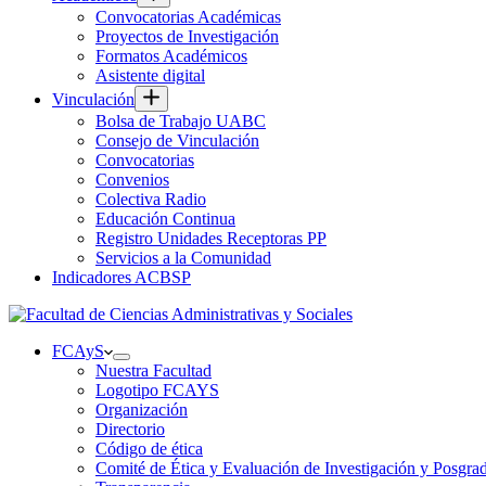
Convocatorias Académicas
Proyectos de Investigación
Formatos Académicos
Asistente digital
Vinculación
Bolsa de Trabajo UABC
Consejo de Vinculación
Convocatorias
Convenios
Colectiva Radio
Educación Continua
Registro Unidades Receptoras PP
Servicios a la Comunidad
Indicadores ACBSP
FCAyS
Nuestra Facultad
Logotipo FCAYS
Organización
Directorio
Código de ética
Comité de Ética y Evaluación de Investigación y Posgra