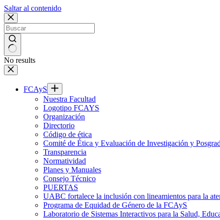
Saltar al contenido
No results
FCAyS
Nuestra Facultad
Logotipo FCAYS
Organización
Directorio
Código de ética
Comité de Ética y Evaluación de Investigación y Posgra
Transparencia
Normatividad
Planes y Manuales
Consejo Técnico
PUERTAS
UABC fortalece la inclusión con lineamientos para la
Programa de Equidad de Género de la FCAyS
Laboratorio de Sistemas Interactivos para la Salud, Educ