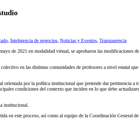
studio
cado
,
Inteligencia de negocios
,
Noticias y Eventos
,
Transparencia
e mayo de 2021 en modalidad virtual, se aprobaron las modificaciones d
lectivo en las distintas comunidades de profesores a nivel estatal que
l orientada por la política institucional que pretende dar pertinencia a
cipales condiciones del contexto que inciden en lo que debe actualizarse
 institucional.
ida en este proceso, así como al equipo de la Coordinación General d