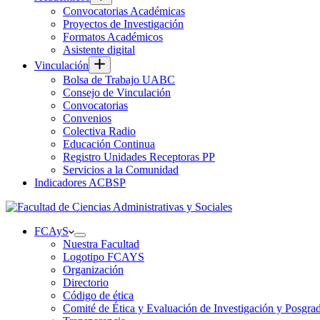
Convocatorias Académicas
Proyectos de Investigación
Formatos Académicos
Asistente digital
Vinculación
Bolsa de Trabajo UABC
Consejo de Vinculación
Convocatorias
Convenios
Colectiva Radio
Educación Continua
Registro Unidades Receptoras PP
Servicios a la Comunidad
Indicadores ACBSP
FCAyS
Nuestra Facultad
Logotipo FCAYS
Organización
Directorio
Código de ética
Comité de Ética y Evaluación de Investigación y Posgra