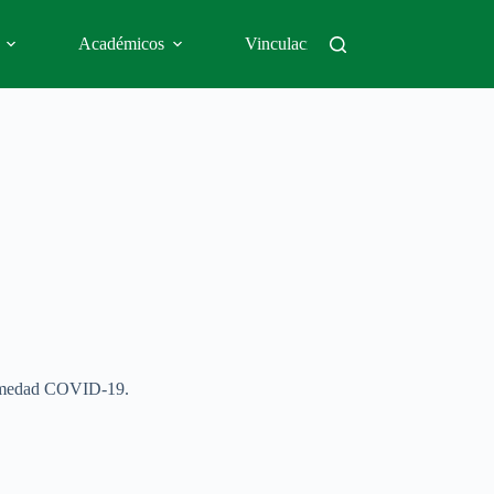
Académicos
Vinculación
Indicadore
fermedad COVID-19.