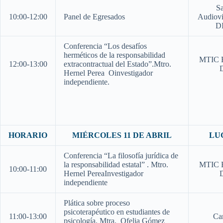
Sa
10:00-12:00
Panel de Egresados
Audiovi
D
Conferencia “Los desafíos
herméticos de la responsabilidad
MTIC E
12:00-13:00
extracontractual del Estado”.Mtro.
Hernel Perea Oinvestigador
independiente.
HORARIO
MIÉRCOLES 11 DE ABRIL
LU
Conferencia “La filosofía jurídica de
la responsabilidad estatal” . Mtro.
MTIC E
10:00-11:00
Hernel PereaInvestigador
independiente
Plática sobre proceso
psicoterapéutico en estudiantes de
11:00-13:00
Ca
psicología. Mtra. Ofelia Gómez