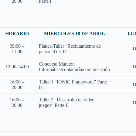
20:00
Parte I
HORARIO
MIÉRCOLES 18 DE ABRIL
LU
09:00 –
Platica-Taller “Reclutamiento de
D
11:00
personal de TI”
Concurso Maratón
12:00-14:00
D
Informática/contaduría/comunicación
16:00 –
Taller 1 “IONIC Framework” Parte
D
20:00
II
16:00 –
Taller 2 “Desarrollo de video
D
20:00
juegos” Parte II