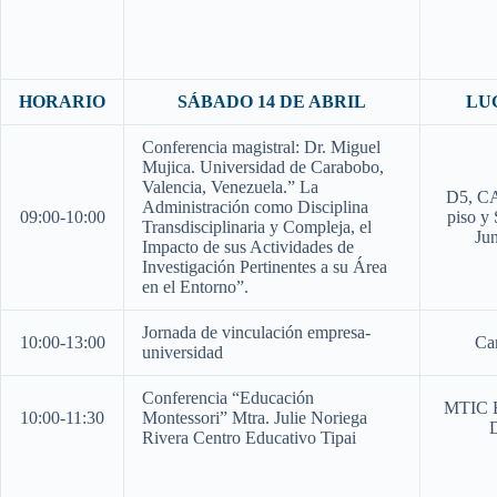
HORARIO
SÁBADO 14 DE ABRIL
LU
Conferencia magistral: Dr. Miguel
Mujica. Universidad de Carabobo,
Valencia, Venezuela.” La
D5, CA
Administración como Disciplina
09:00-10:00
piso y 
Transdisciplinaria y Compleja, el
Jun
Impacto de sus Actividades de
Investigación Pertinentes a su Área
en el Entorno”.
Jornada de vinculación empresa-
10:00-13:00
Ca
universidad
Conferencia “Educación
MTIC E
10:00-11:30
Montessori” Mtra. Julie Noriega
Rivera Centro Educativo Tipai