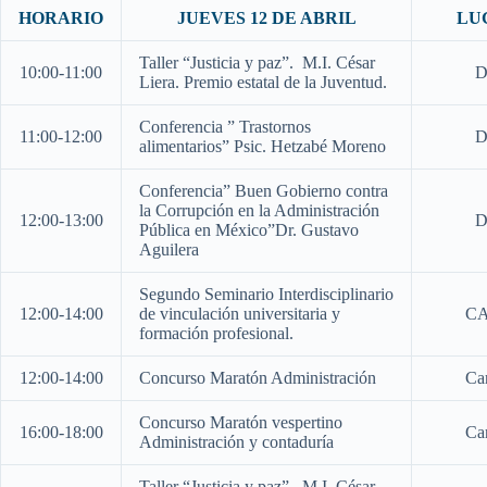
HORARIO
JUEVES 12 DE ABRIL
LU
Taller “Justicia y paz”. M.I. César
10:00-11:00
D
Liera. Premio estatal de la Juventud.
Conferencia ” Trastornos
11:00-12:00
D
alimentarios” Psic. Hetzabé Moreno
Conferencia” Buen Gobierno contra
la Corrupción en la Administración
12:00-13:00
D
Pública en México”Dr. Gustavo
Aguilera
Segundo Seminario Interdisciplinario
12:00-14:00
de vinculación universitaria y
CA
formación profesional.
12:00-14:00
Concurso Maratón Administración
Ca
Concurso Maratón vespertino
16:00-18:00
Ca
Administración y contaduría
Taller “Justicia y paz”. M.I. César