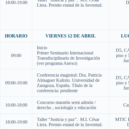
18:00-19:00
D
Liera. Premio estatal de la Juventud.
HORARIO
VIERNES 12 DE ABRIL
LU
Inicio
D5, CA
Primer Seminario Internacional
09:00
piso y 
Transdisciplinario de Investigación
Jun
(ver programa Anexo)
Conferencia magistral: Dra. Patricia
D5, CA
Almaguer Kalixto. Universidad de
09:00-10:00
piso y 
Zaragoza, España. Título de la
Jun
conferencia: pendiente
Concurso maratón semi admón /
16:00-18:00
Ca
derecho , sociología y educación
Taller “Justicia y paz”. M.I. César
MTIC E
18:00-19:00
Liera. Premio estatal de la Juventud.