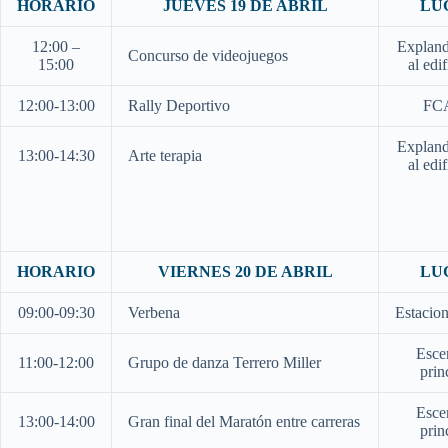
HORARIO
JUEVES 19 DE ABRIL
LU
12:00 –
Expland
Concurso de videojuegos
15:00
al edi
12:00-13:00
Rally Deportivo
FC
Expland
13:00-14:30
Arte terapia
al edi
HORARIO
VIERNES 20 DE ABRIL
LU
09:00-09:30
Verbena
Estacio
Esce
11:00-12:00
Grupo de danza Terrero Miller
prin
Esce
13:00-14:00
Gran final del Maratón entre carreras
prin