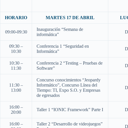
HORARIO
MARTES 17
DE ABRIL
LU
Inauguración “Semana de
09:00-09:30
D
informática”
09:30 –
Conferencia 1 “Seguridad en
D
10:30
Informática”
10:30 –
Conferencia 2 “Testing – Pruebas de
D
11:30
Software”
Concurso conocimientos “Jeopardy
11:30 –
Informático”, Concurso Línea del
D
13:00
Tiempo: TI, Expo S.O. y Empresas
de egresados
16:00 –
Taller 1 “IONIC Framework” Parte I
D
20:00
16:00 –
Taller 2 “Desarrollo de videojuegos”
D