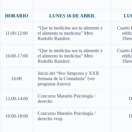
HORARIO
LUNES 16 DE ABRIL
LU
“Que tu medicina sea tu alimento y
Cuarto 
11:00-12:00
el alimento tu medicina” Mtro
edifi
Rodolfo Ramírez
Dire
“Que tu medicina sea tu alimento y
Cuarto 
16:00-17:00
el alimento tu medicina” Mtro
edifi
Rodolfo Ramírez
Dire
Inicio del “8vo Simposio y XXII
16:00
Semana de la Contaduría” (ver
programa Anexo)
Concurso Maratón Psicología /
12:00-14:00
D
derecho
Concurso Maratón Psicología /
16:00-18:00
D
derecho vesp.