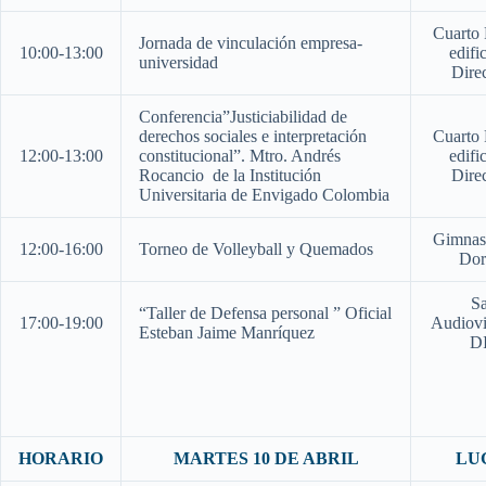
Cuarto 
Jornada de vinculación empresa-
10:00-13:00
edifi
universidad
Dire
Conferencia”Justiciabilidad de
derechos sociales e interpretación
Cuarto 
12:00-13:00
constitucional”. Mtro. Andrés
edifi
Rocancio de la Institución
Dire
Universitaria de Envigado Colombia
Gimnasi
12:00-16:00
Torneo de Volleyball y Quemados
Dor
Sa
“Taller de Defensa personal ” Oficial
17:00-19:00
Audiovi
Esteban Jaime Manríquez
D
HORARIO
MARTES 10 DE ABRIL
LU