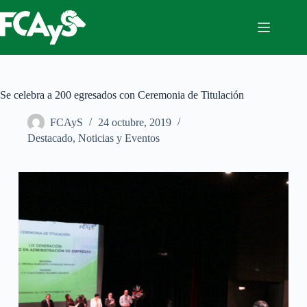
Saltar
al
contenido
Se celebra a 200 egresados con Ceremonia de Titulación
FCAyS
24 octubre, 2019
Destacado
,
Noticias y Eventos