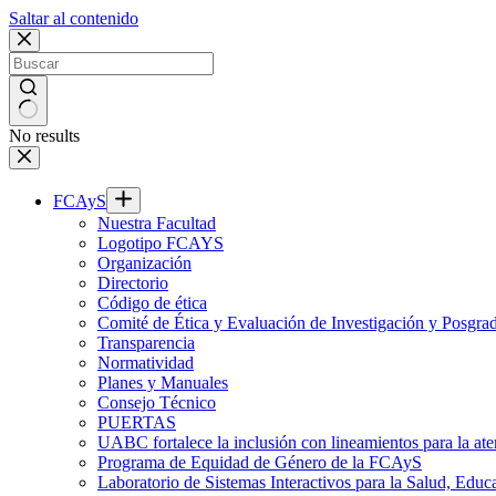
Saltar al contenido
No results
FCAyS
Nuestra Facultad
Logotipo FCAYS
Organización
Directorio
Código de ética
Comité de Ética y Evaluación de Investigación y Posgra
Transparencia
Normatividad
Planes y Manuales
Consejo Técnico
PUERTAS
UABC fortalece la inclusión con lineamientos para la
Programa de Equidad de Género de la FCAyS
Laboratorio de Sistemas Interactivos para la Salud, Educ