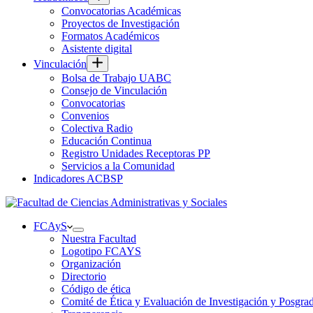
Convocatorias Académicas
Proyectos de Investigación
Formatos Académicos
Asistente digital
Vinculación
Bolsa de Trabajo UABC
Consejo de Vinculación
Convocatorias
Convenios
Colectiva Radio
Educación Continua
Registro Unidades Receptoras PP
Servicios a la Comunidad
Indicadores ACBSP
FCAyS
Nuestra Facultad
Logotipo FCAYS
Organización
Directorio
Código de ética
Comité de Ética y Evaluación de Investigación y Posgra