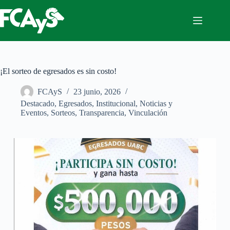
Saltar
al
contenido
¡El sorteo de egresados es sin costo!
FCAyS
23 junio, 2026
Destacado
,
Egresados
,
Institucional
,
Noticias y
Eventos
,
Sorteos
,
Transparencia
,
Vinculación