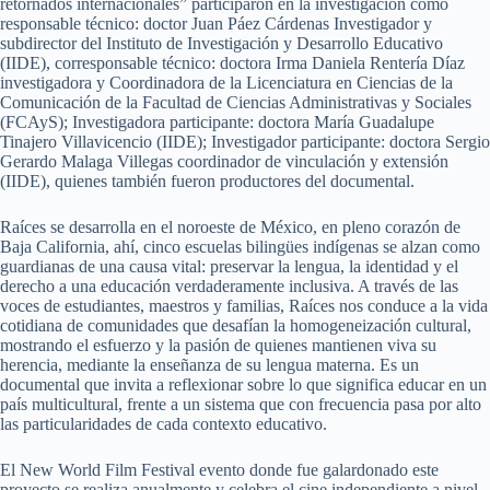
retornados internacionales” participaron en la investigación como
responsable técnico: doctor Juan Páez Cárdenas Investigador y
subdirector del Instituto de Investigación y Desarrollo Educativo
(IIDE), corresponsable técnico: doctora Irma Daniela Rentería Díaz
investigadora y Coordinadora de la Licenciatura en Ciencias de la
Comunicación de la Facultad de Ciencias Administrativas y Sociales
(FCAyS); Investigadora participante: doctora María Guadalupe
Tinajero Villavicencio (IIDE); Investigador participante: doctora Sergio
Gerardo Malaga Villegas coordinador de vinculación y extensión
(IIDE), quienes también fueron productores del documental.
Raíces se desarrolla en el noroeste de México, en pleno corazón de
Baja California, ahí, cinco escuelas bilingües indígenas se alzan como
guardianas de una causa vital: preservar la lengua, la identidad y el
derecho a una educación verdaderamente inclusiva. A través de las
voces de estudiantes, maestros y familias, Raíces nos conduce a la vida
cotidiana de comunidades que desafían la homogeneización cultural,
mostrando el esfuerzo y la pasión de quienes mantienen viva su
herencia, mediante la enseñanza de su lengua materna. Es un
documental que invita a reflexionar sobre lo que significa educar en un
país multicultural, frente a un sistema que con frecuencia pasa por alto
las particularidades de cada contexto educativo.
El New World Film Festival evento donde fue galardonado este
proyecto se realiza anualmente y celebra el cine independiente a nivel