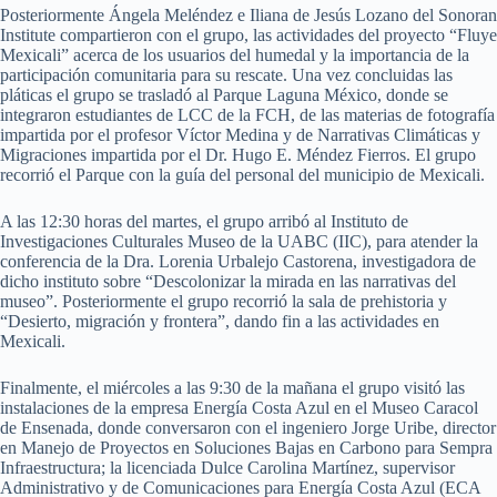
Posteriormente Ángela Meléndez e Iliana de Jesús Lozano del Sonoran
Institute compartieron con el grupo, las actividades del proyecto “Fluye
Mexicali” acerca de los usuarios del humedal y la importancia de la
participación comunitaria para su rescate. Una vez concluidas las
pláticas el grupo se trasladó al Parque Laguna México, donde se
integraron estudiantes de LCC de la FCH, de las materias de fotografía
impartida por el profesor Víctor Medina y de Narrativas Climáticas y
Migraciones impartida por el Dr. Hugo E. Méndez Fierros. El grupo
recorrió el Parque con la guía del personal del municipio de Mexicali.
A las 12:30 horas del martes, el grupo arribó al Instituto de
Investigaciones Culturales Museo de la UABC (IIC), para atender la
conferencia de la Dra. Lorenia Urbalejo Castorena, investigadora de
dicho instituto sobre “Descolonizar la mirada en las narrativas del
museo”. Posteriormente el grupo recorrió la sala de prehistoria y
“Desierto, migración y frontera”, dando fin a las actividades en
Mexicali.
Finalmente, el miércoles a las 9:30 de la mañana el grupo visitó las
instalaciones de la empresa Energía Costa Azul en el Museo Caracol
de Ensenada, donde conversaron con el ingeniero Jorge Uribe, director
en Manejo de Proyectos en Soluciones Bajas en Carbono para Sempra
Infraestructura; la licenciada Dulce Carolina Martínez, supervisor
Administrativo y de Comunicaciones para Energía Costa Azul (ECA