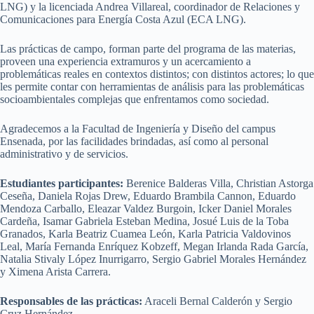
LNG) y la licenciada Andrea Villareal, coordinador de Relaciones y
Comunicaciones para Energía Costa Azul (ECA LNG).
Las prácticas de campo, forman parte del programa de las materias,
proveen una experiencia extramuros y un acercamiento a
problemáticas reales en contextos distintos; con distintos actores; lo que
les permite contar con herramientas de análisis para las problemáticas
socioambientales complejas que enfrentamos como sociedad.
Agradecemos a la Facultad de Ingeniería y Diseño del campus
Ensenada, por las facilidades brindadas, así como al personal
administrativo y de servicios.
Estudiantes participantes:
Berenice Balderas Villa, Christian Astorga
Ceseña, Daniela Rojas Drew, Eduardo Brambila Cannon, Eduardo
Mendoza Carballo, Eleazar Valdez Burgoin, Icker Daniel Morales
Cardeña, Isamar Gabriela Esteban Medina, Josué Luis de la Toba
Granados, Karla Beatriz Cuamea León, Karla Patricia Valdovinos
Leal, María Fernanda Enríquez Kobzeff, Megan Irlanda Rada García,
Natalia Stivaly López Inurrigarro, Sergio Gabriel Morales Hernández
y Ximena Arista Carrera.
Responsables de las prácticas:
Araceli Bernal Calderón y Sergio
Cruz Hernández