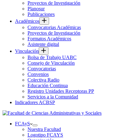
Proyectos de Investigación
Planosur
Publicaciones
Académicos
Convocatorias Académicas
Proyectos de Investigación
Formatos Académicos
Asistente digital
Vinculación
Bolsa de Trabajo UABC
Consejo de Vinculación
Convocatorias
Convenios
Colectiva Radio
Educación Continua
Registro Unidades Receptoras PP
Servicios a la Comunidad
Indicadores ACBSP
FCAyS
Nuestra Facultad
Logotipo FCAYS