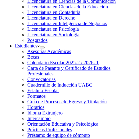
Licenciatura en Ciencias de la Comunicación
Licenciatura en Ciencias de la Educación
Licenciatura en Contaduría
Licenciatura en Derecho
Licenciatura en Inteligencia de Negocios
Licenciatura en Psicología
Licenciatura en Sociología
Posgrados
Estudiantes
Asesorías Académicas
Becas
Calendario Escolar 2025-2 / 2026- 1
Carta de Pasante y Certificado de Estudios
Profesionales
Convocatorias
Cuadernillo de Inducción UABC
Estatuto Escolar
Formatos
Guía de Procesos de Egreso y Titulación
Horarios
Idioma Extranjero
Intercambio
Orientación Educativa y Psicológica
Prácticas Profesionales
Préstamo de equipo de cómputo