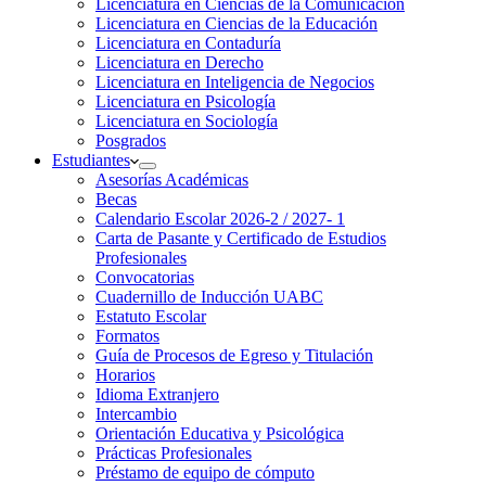
Licenciatura en Ciencias de la Comunicación
Licenciatura en Ciencias de la Educación
Licenciatura en Contaduría
Licenciatura en Derecho
Licenciatura en Inteligencia de Negocios
Licenciatura en Psicología
Licenciatura en Sociología
Posgrados
Estudiantes
Asesorías Académicas
Becas
Calendario Escolar 2026-2 / 2027- 1
Carta de Pasante y Certificado de Estudios
Profesionales
Convocatorias
Cuadernillo de Inducción UABC
Estatuto Escolar
Formatos
Guía de Procesos de Egreso y Titulación
Horarios
Idioma Extranjero
Intercambio
Orientación Educativa y Psicológica
Prácticas Profesionales
Préstamo de equipo de cómputo