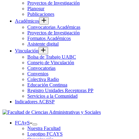
Proyectos de Investigación
Planosur
Publicaciones
Académicos
Convocatorias Académicas
Proyectos de Investigación
Formatos Académicos
Asistente digital
Vinculación
Bolsa de Trabajo UABC
Consejo de Vinculación
Convocatorias
Convenios
Colectiva Radio
Educación Continua
Registro Unidades Receptoras PP
Servicios a la Comunidad
Indicadores ACBSP
FCAyS
Nuestra Facultad
Logotipo FCAYS