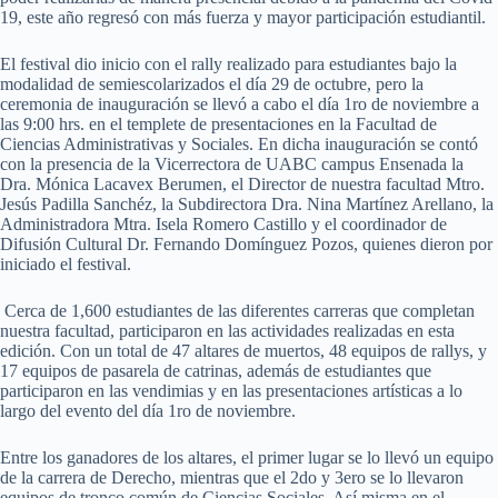
19, este año regresó con más fuerza y mayor participación estudiantil.
El festival dio inicio con el rally realizado para estudiantes bajo la
modalidad de semiescolarizados el día 29 de octubre, pero la
ceremonia de inauguración se llevó a cabo el día 1ro de noviembre a
las 9:00 hrs. en el templete de presentaciones en la Facultad de
Ciencias Administrativas y Sociales. En dicha inauguración se contó
con la presencia de la Vicerrectora de UABC campus Ensenada la
Dra. Mónica Lacavex Berumen, el Director de nuestra facultad Mtro.
Jesús Padilla Sanchéz, la Subdirectora Dra. Nina Martínez Arellano, la
Administradora Mtra. Isela Romero Castillo y el coordinador de
Difusión Cultural Dr. Fernando Domínguez Pozos, quienes dieron por
iniciado el festival.
Cerca de 1,600 estudiantes de las diferentes carreras que completan
nuestra facultad, participaron en las actividades realizadas en esta
edición. Con un total de 47 altares de muertos, 48 equipos de rallys, y
17 equipos de pasarela de catrinas, además de estudiantes que
participaron en las vendimias y en las presentaciones artísticas a lo
largo del evento del día 1ro de noviembre.
Entre los ganadores de los altares, el primer lugar se lo llevó un equipo
de la carrera de Derecho, mientras que el 2do y 3ero se lo llevaron
equipos de tronco común de Ciencias Sociales. Así misma en el