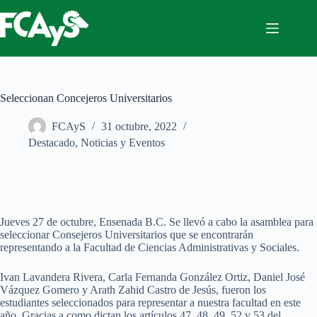
Saltar
al
contenido
Seleccionan Concejeros Universitarios
FCAyS
31 octubre, 2022
Destacado
,
Noticias y Eventos
Jueves 27 de octubre, Ensenada B.C. Se llevó a cabo la asamblea para
seleccionar Consejeros Universitarios que se encontrarán
representando a la Facultad de Ciencias Administrativas y Sociales.
Ivan Lavandera Rivera, Carla Fernanda González Ortiz, Daniel José
Vázquez Gomero y Arath Zahid Castro de Jesús, fueron los
estudiantes seleccionados para representar a nuestra facultad en este
año. Gracias a como dictan los artículos 47, 48, 49, 52 y 53 del