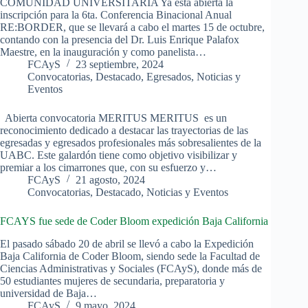
COMUNIDAD UNIVERSITARIA Ya está abierta la
inscripción para la 6ta. Conferencia Binacional Anual
RE:BORDER, que se llevará a cabo el martes 15 de octubre,
contando con la presencia del Dr. Luis Enrique Palafox
Maestre, en la inauguración y como panelista…
FCAyS
23 septiembre, 2024
Convocatorias
,
Destacado
,
Egresados
,
Noticias y
Eventos
Abierta convocatoria MERITUS MERITUS es un
reconocimiento dedicado a destacar las trayectorias de las
egresadas y egresados profesionales más sobresalientes de la
UABC. Este galardón tiene como objetivo visibilizar y
premiar a los cimarrones que, con su esfuerzo y…
FCAyS
21 agosto, 2024
Convocatorias
,
Destacado
,
Noticias y Eventos
FCAYS fue sede de Coder Bloom expedición Baja California
El pasado sábado 20 de abril se llevó a cabo la Expedición
Baja California de Coder Bloom, siendo sede la Facultad de
Ciencias Administrativas y Sociales (FCAyS), donde más de
50 estudiantes mujeres de secundaria, preparatoria y
universidad de Baja…
FCAyS
9 mayo, 2024