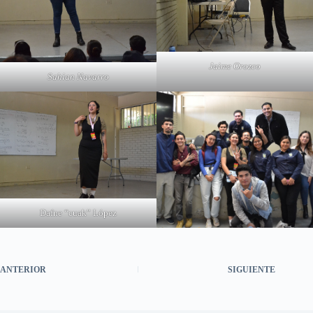
Jaime Orozco
Sahian Navarro
Dafne “cuak” López
ANTERIOR
SIGUIENTE