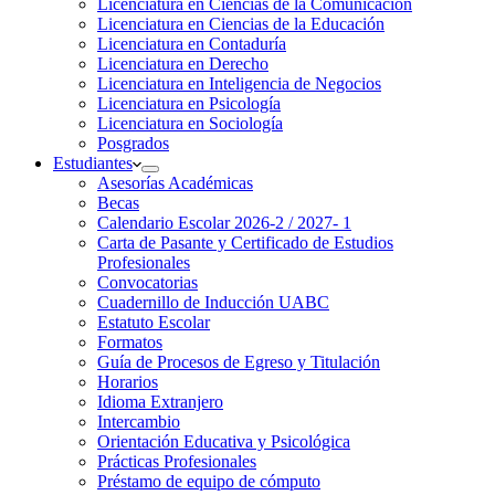
Licenciatura en Ciencias de la Comunicación
Licenciatura en Ciencias de la Educación
Licenciatura en Contaduría
Licenciatura en Derecho
Licenciatura en Inteligencia de Negocios
Licenciatura en Psicología
Licenciatura en Sociología
Posgrados
Estudiantes
Asesorías Académicas
Becas
Calendario Escolar 2026-2 / 2027- 1
Carta de Pasante y Certificado de Estudios
Profesionales
Convocatorias
Cuadernillo de Inducción UABC
Estatuto Escolar
Formatos
Guía de Procesos de Egreso y Titulación
Horarios
Idioma Extranjero
Intercambio
Orientación Educativa y Psicológica
Prácticas Profesionales
Préstamo de equipo de cómputo