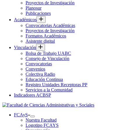
Proyectos de Investigación
Planosur
Publicaciones
Académicos
Convocatorias Académicas
Proyectos de Investigación
Formatos Académicos
Asistente digital
Vinculación
Bolsa de Trabajo UABC
Consejo de Vinculación
Convocatorias
Convenios
Colectiva Radio
Educación Continua
Registro Unidades Receptoras PP
Servicios a la Comunidad
Indicadores ACBSP
FCAyS
Nuestra Facultad
Logotipo FCAYS