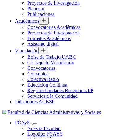
Proyectos de Investigación
Planosur
Publicaciones
Académicos
Convocatorias Académicas
Proyectos de Investigación
Formatos Académicos
Asistente digital
Vinculación
Bolsa de Trabajo UABC
Consejo de Vinculación
Convocatorias
Convenios
Colectiva Radio
Educación Continua
Registro Unidades Receptoras PP
Servicios a la Comunidad
Indicadores ACBSP
FCAyS
Nuestra Facultad
Logotipo FCAYS