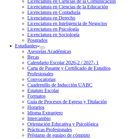
Licenciatura en Ciencias de la Comunicación
Licenciatura en Ciencias de la Educación
Licenciatura en Contaduría
Licenciatura en Derecho
Licenciatura en Inteligencia de Negocios
Licenciatura en Psicología
Licenciatura en Sociología
Posgrados
Estudiantes
Asesorías Académicas
Becas
Calendario Escolar 2026-2 / 2027- 1
Carta de Pasante y Certificado de Estudios
Profesionales
Convocatorias
Cuadernillo de Inducción UABC
Estatuto Escolar
Formatos
Guía de Procesos de Egreso y Titulación
Horarios
Idioma Extranjero
Intercambio
Orientación Educativa y Psicológica
Prácticas Profesionales
Préstamo de equipo de cómputo