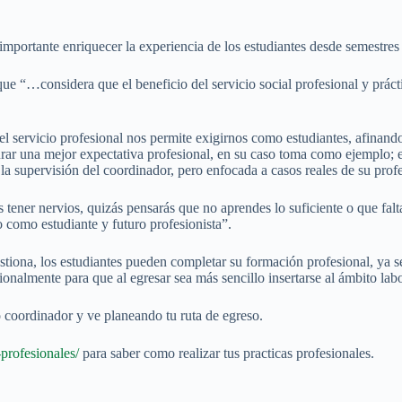
portante enriquecer la experiencia de los estudiantes desde semestres
e “…considera que el beneficio del servicio social profesional y prácti
l servicio profesional nos permite exigirnos como estudiantes, afinand
egurar una mejor expectativa profesional, en su caso toma como ejemplo; 
jo la supervisión del coordinador, pero enfocada a casos reales de su prof
tener nervios, quizás pensarás que no aprendes lo suficiente o que falt
o como estudiante y futuro profesionista”.
stiona, los estudiantes pueden completar su formación profesional, ya sea
sionalmente para que al egresar sea más sencillo insertarse al ámbito labo
 coordinador y ve planeando tu ruta de egreso.
-profesionales/
para saber como realizar tus practicas profesionales.