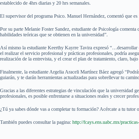
establecido de 4hrs diarias y 20 hrs semanales.
El supervisor del programa Psico. Manuel Hernández, comentó que es im
Por su parte Melanie Foster Sandez, estudiante de Psicología comenta qu
habilidades teóricas que se obtienen en la universidad”.
Así mismo la estudiante Keerthy Kayrre Tavira expresó “…desarrollar e
el realizar el servicio profesional y prácticas profesionales, podría as
realización de la entrevista, y el crear el plan de tratamiento, claro, ba
Finalmente, la estudiante Argelia Araceli Martínez Báez agregó “Podrás 
guiarán, y te darán herramientas actualizadas para sobrellevar tu camin
Gracias a las diferentes estrategias de vinculación que la universidad ge
profesionales, es posible enfrentarse a situaciones reales y crecer profe
¿Tú ya sabes dónde vas a completar tu formación? Acércate a tu tutor o
También puedes consultar la pagina:
http://fcays.ens.uabc.mx/practicas