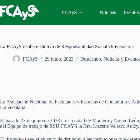
Saltar
al
FCAyS
Noticias
Eventos
contenido
La FCAyS recibe distintivo de Responsabilidad Social Universitaria
FCAyS
29 junio, 2023
Destacado
,
Noticias y Evento
La Asociación Nacional de Facultades y Escuelas de Contaduría y Adm
Universitaria.
El pasado 23 de junio de 2023 en la ciudad de Monterrey Nuevo León, 
del Equipo de trabajo de RSU-FCAYS la Dra. Lizzette Velasco Aulcy, f
El distintivo tiene el objetivo de distinguir a las instituciones que desa