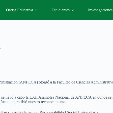
Oferta Educativa
Estudiantes
Investigaciones
s
inistración (ANFECA) otorgó a la Facultad de Ciencias Administrativa
se llevó a cabo la LXII Asamblea Nacional de ANFECA en donde se llevó
ue quien recibió nuestro reconocimiento.
rrollan sus actividades con Responsabilidad Social Universitaria.