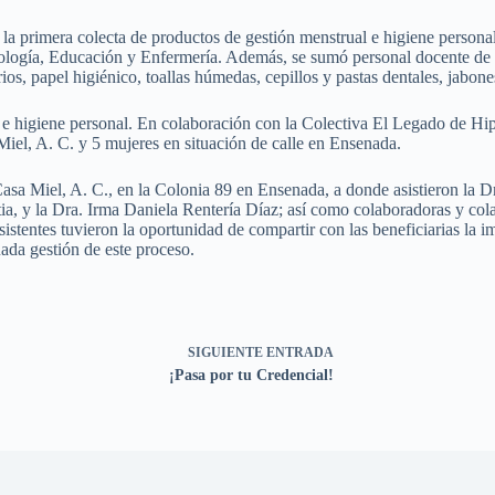
la primera colecta de productos de gestión menstrual e higiene personal,
logía, Educación y Enfermería. Además, se sumó personal docente de la
ios, papel higiénico, toallas húmedas, cepillos y pastas dentales, jabon
 e higiene personal. En colaboración con la Colectiva El Legado de Hipat
iel, A. C. y 5 mujeres en situación de calle en Ensenada.
 de Casa Miel, A. C., en la Colonia 89 en Ensenada, a donde asistieron 
tia, y la Dra. Irma Daniela Rentería Díaz; así como colaboradoras y c
sistentes tuvieron la oportunidad de compartir con las beneficiarias la 
ada gestión de este proceso.
SIGUIENTE
ENTRADA
¡Pasa por tu Credencial!