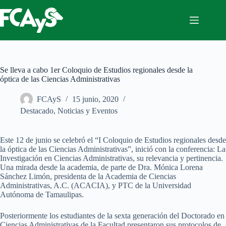
Saltar
al
contenido
Se lleva a cabo 1er Coloquio de Estudios regionales desde la
óptica de las Ciencias Administrativas
FCAyS
15 junio, 2020
Destacado
,
Noticias y Eventos
Este 12 de junio se celebró el “I Coloquio de Estudios regionales desde
la óptica de las Ciencias Administrativas”, inició con la conferencia: La
Investigación en Ciencias Administrativas, su relevancia y pertinencia.
Una mirada desde la academia, de parte de Dra. Mónica Lorena
Sánchez Limón, presidenta de la Academia de Ciencias
Administrativas, A.C. (ACACIA), y PTC de la Universidad
Autónoma de Tamaulipas.
Posteriormente los estudiantes de la sexta generación del Doctorado en
Ciencias Administrativas de la Facultad presentaron sus protocolos de