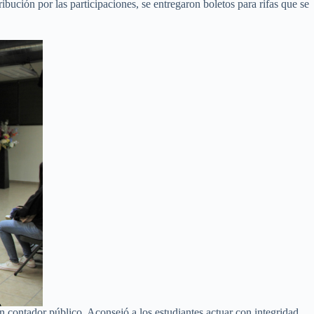
ibución por las participaciones, se entregaron boletos para rifas que se
un contador público. Aconsejó a los estudiantes actuar con integridad,